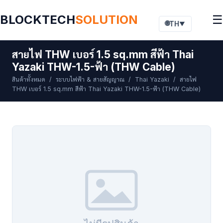
BLOCKTECH
SOLUTION
☰
🌐
TH
▼
สายไฟ THW เบอร์ 1.5 sq.mm สีฟ้า Thai
Yazaki THW-1.5-ฟ้า (THW Cable)
สินค้าทั้งหมด
/
ระบบไฟฟ้า & สายสัญญาณ
/
Thai Yazaki
/ สายไฟ
THW เบอร์ 1.5 sq.mm สีฟ้า Thai Yazaki THW-1.5-ฟ้า (THW Cable)