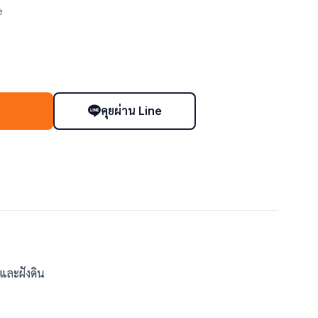
e
คุยผ่าน Line
า
และฝังดิน