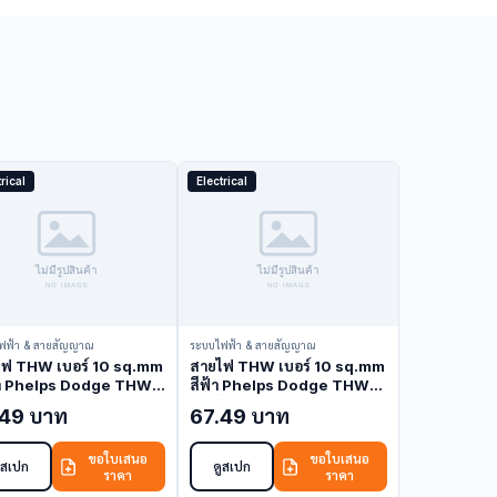
rical
Electrical
ฟฟ้า & สายสัญญาณ
ระบบไฟฟ้า & สายสัญญาณ
ฟ THW เบอร์ 10 sq.mm
สายไฟ THW เบอร์ 10 sq.mm
ทา Phelps Dodge THW-
สีฟ้า Phelps Dodge THW-
ทา (THW Cable)
10-ฟ้า (THW Cable)
.49 บาท
67.49 บาท
ขอใบเสนอ
ขอใบเสนอ
ูสเปก
ดูสเปก
ราคา
ราคา