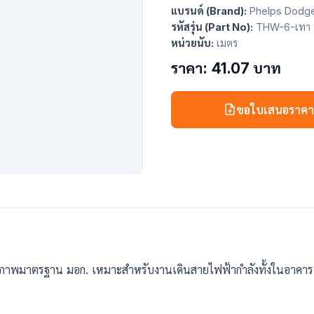
แบรนด์ (Brand):
Phelps Dodg
รหัสรุ่น (Part No):
THW-6-เทา
หน่วยนับ:
เมตร
ราคา: 41.07 บาท
ขอใบเสนอราค
ภาพมาตรฐาน มอก. เหมาะสำหรับงานเดินสายไฟฟ้ากำลังทั้งในอาคาร