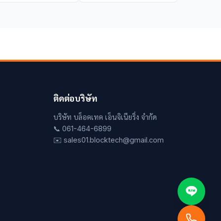
ติดต่อบริษัท
บริษัท บล็อคเทค เอ็นจิเนียริ่ง จำกัด
📞 061-464-6899
✉️ sales01.blocktech@gmail.com