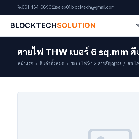
061-464-6899
sales01.blocktech@gmail.com
BLOCKTECH
SOLUTION
ห
สายไฟ THW เบอร์ 6 sq.mm ส
หน้าแรก
/
สินค้าทั้งหมด
/
ระบบไฟฟ้า & สายสัญญาณ
/ สายไฟ