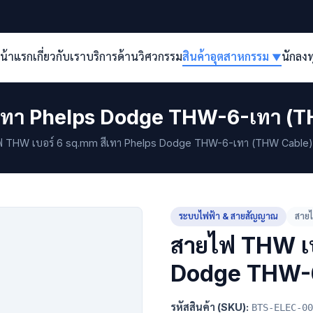
น้าแรก
เกี่ยวกับเรา
บริการด้านวิศวกรรม
สินค้าอุตสาหกรรม
นักลง
▼
ีเทา Phelps Dodge THW-6-เทา (
 THW เบอร์ 6 sq.mm สีเทา Phelps Dodge THW-6-เทา (THW Cable)
ระบบไฟฟ้า & สายสัญญาณ
สาย
สายไฟ THW เบ
Dodge THW-6
รหัสสินค้า (SKU):
BTS-ELEC-00