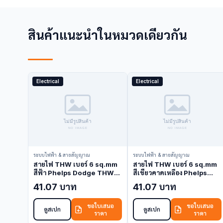
สินค้าแนะนำในหมวดเดียวกัน
Electrical
Electrical
ระบบไฟฟ้า & สายสัญญาณ
ระบบไฟฟ้า & สายสัญญาณ
สายไฟ THW เบอร์ 6 sq.mm
สายไฟ THW เบอร์ 6 sq.mm
สีฟ้า Phelps Dodge THW-
สีเขียวคาดเหลือง Phelps
6-ฟ้า (THW Cable)
Dodge THW-6-เขียวคาด
41.07 บาท
41.07 บาท
เหลือง (THW Cable)
ขอใบเสนอ
ขอใบเสนอ
ดูสเปก
ดูสเปก
ราคา
ราคา