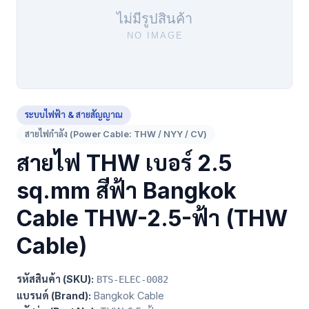
ระบบไฟฟ้า & สายสัญญาณ
สายไฟกำลัง (Power Cable: THW / NYY / CV)
สายไฟ THW เบอร์ 2.5
sq.mm สีฟ้า Bangkok
Cable THW-2.5-ฟ้า (THW
Cable)
รหัสสินค้า (SKU):
BTS-ELEC-0082
แบรนด์ (Brand):
Bangkok Cable