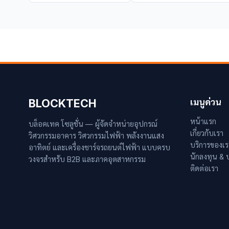
BLOCKTECH
เมนูด่วน
หน้าแรก
บล็อคเทค โซลูชั่น — ผู้จัดจำหน่ายอุปกรณ์
เกี่ยวกับเรา
วิศวกรรมอาคาร วิศวกรรมไฟฟ้า พลังงานแสง
บริการของเร
อาทิตย์ และเครื่องชาร์จรถยนต์ไฟฟ้า แบบครบ
นักลงทุน &
วงจรสำหรับ B2B และภาคอุตสาหกรรม
ติดต่อเรา