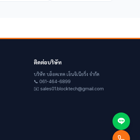
ติดต่อบริษัท
บริษัท บล็อคเทค เอ็นจิเนียริ่ง จำกัด
📞 061-464-6899
✉️ sales01.blocktech@gmail.com