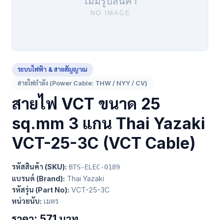
ระบบไฟฟ้า & สายสัญญาณ
สายไฟกำลัง (Power Cable: THW / NYY / CV)
สายไฟ VCT ขนาด 25
sq.mm 3 แกน Thai Yazaki
VCT-25-3C (VCT Cable)
รหัสสินค้า (SKU):
BTS-ELEC-0189
แบรนด์ (Brand):
Thai Yazaki
รหัสรุ่น (Part No):
VCT-25-3C
หน่วยนับ:
เมตร
ราคา: 571 บาท