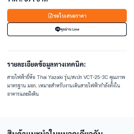
ขอใบเสนอราคา
คุยผ่าน Line
รายละเอียดข้อมูลทางเทคนิค:
สายไฟฟ้ายี่ห้อ Thai Yazaki รุ่น/สเปก VCT-25-3C คุณภาพ
มาตรฐาน มอก. เหมาะสำหรับงานเดินสายไฟฟ้ากำลังทั้งใน
อาคารและฝังดิน
สินค้าแนะนำในหมวดเดียวกัน