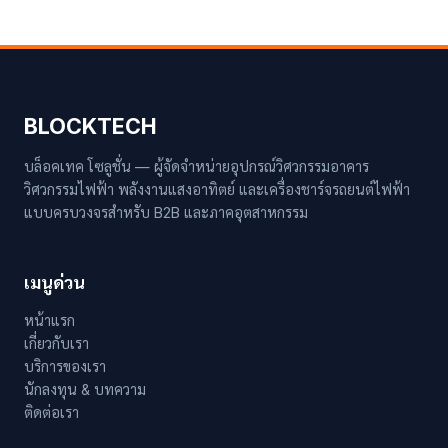
BLOCKTECH
บล็อคเทค โซลูชั่น — ผู้จัดจำหน่ายอุปกรณ์วิศวกรรมอาคาร
วิศวกรรมไฟฟ้า พลังงานแสงอาทิตย์ และเครื่องชาร์จรถยนต์ไฟฟ้า
แบบครบวงจรสำหรับ B2B และภาคอุตสาหกรรม
เมนูด่วน
หน้าแรก
เกี่ยวกับเรา
บริการของเรา
นักลงทุน & บทความ
ติดต่อเรา