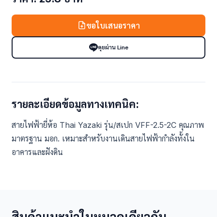
ขอใบเสนอราคา
คุยผ่าน Line
รายละเอียดข้อมูลทางเทคนิค:
สายไฟฟ้ายี่ห้อ Thai Yazaki รุ่น/สเปก VFF-2.5-2C คุณภาพ
มาตรฐาน มอก. เหมาะสำหรับงานเดินสายไฟฟ้ากำลังทั้งใน
อาคารและฝังดิน
สินค้าแนะนำในหมวดเดียวกัน