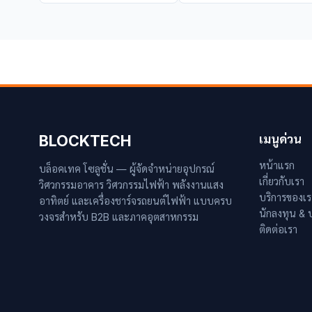
BLOCKTECH
เมนูด่วน
หน้าแรก
บล็อคเทค โซลูชั่น — ผู้จัดจำหน่ายอุปกรณ์
เกี่ยวกับเรา
วิศวกรรมอาคาร วิศวกรรมไฟฟ้า พลังงานแสง
บริการของเร
อาทิตย์ และเครื่องชาร์จรถยนต์ไฟฟ้า แบบครบ
นักลงทุน &
วงจรสำหรับ B2B และภาคอุตสาหกรรม
ติดต่อเรา