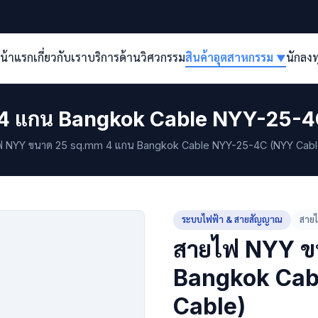
น้าแรก
เกี่ยวกับเรา
บริการด้านวิศวกรรม
สินค้าอุตสาหกรรม
นักลง
▼
4 แกน Bangkok Cable NYY-25-4
 NYY ขนาด 25 sq.mm 4 แกน Bangkok Cable NYY-25-4C (NYY Cabl
ระบบไฟฟ้า & สายสัญญาณ
สาย
สายไฟ NYY ข
Bangkok Cab
Cable)