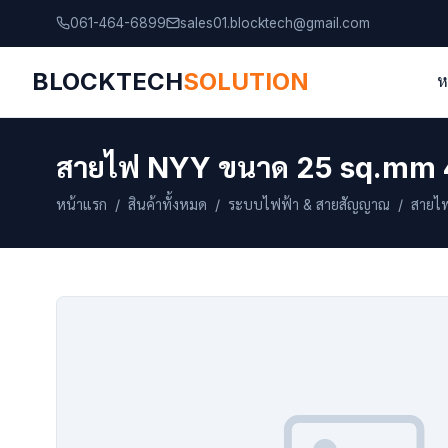
061-464-6899
sales01.blocktech@gmail.com
BLOCKTECH
SOLUTION
ห
สายไฟ NYY ขนาด 25 sq.mm 
หน้าแรก
/
สินค้าทั้งหมด
/
ระบบไฟฟ้า & สายสัญญาณ
/ สายไฟ