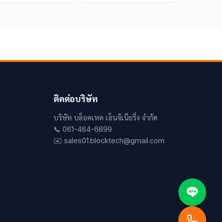
ติดต่อบริษัท
บริษัท บล็อคเทค เอ็นจิเนียริ่ง จำกัด
📞 061-464-6899
✉️ sales01.blocktech@gmail.com