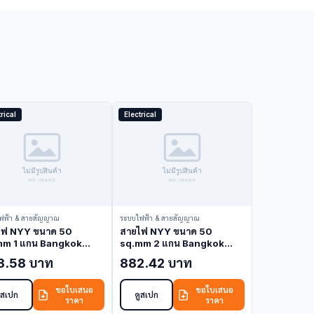
rical
Electrical
ฟฟ้า & สายสัญญาณ
ระบบไฟฟ้า & สายสัญญาณ
ไฟ NYY ขนาด 50
สายไฟ NYY ขนาด 50
mm 1 แกน Bangkok
sq.mm 2 แกน Bangkok
le NYY-50-1C (NYY
Cable NYY-50-2C (NYY
3.58 บาท
882.42 บาท
e)
Cable)
ขอใบเสนอ
ขอใบเสนอ
ูสเปก
ดูสเปก
ราคา
ราคา