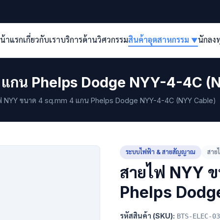
น้าแรก
เกี่ยวกับเรา
บริการด้านวิศวกรรม
สินค้าอุตสาหกรรม
นักลง
▼
 แกน Phelps Dodge NYY-4-4C (
 NYY ขนาด 4 sq.mm 4 แกน Phelps Dodge NYY-4-4C (NYY Cable)
ระบบไฟฟ้า & สายสัญญาณ
สาย
สายไฟ NYY ข
Phelps Dodg
รหัสสินค้า (SKU):
BTS-ELEC-03