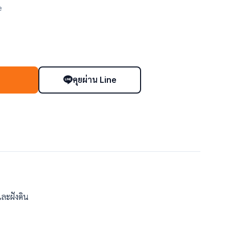
e
คุยผ่าน Line
า
ละฝังดิน