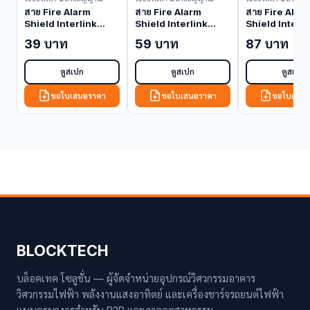
สาย Fire Alarm
สาย Fire Alarm
สาย Fire Alar
Shield Interlink
Shield Interlink
Shield Interli
2x16 AWG 1 Pair FPL
2x14 AWG 1 Pair FPL
2x12 AWG 1 Pa
39 บาท
59 บาท
87 บาท
Grade CB-0216
Grade CB-0214
Grade CB-02
(Fire Alarm Cable
(Fire Alarm Cable
(Fire Alarm C
(Shielded))
(Shielded))
(Shielded))
ดูสเปก
ดูสเปก
ดูสเปก
ขอใบเสนอราคา
ขอใบเสนอราคา
ขอใบเสนอ
BLOCKTECH
บล็อคเทค โซลูชั่น — ผู้จัดจำหน่ายอุปกรณ์วิศวกรรมอาคาร
วิศวกรรมไฟฟ้า พลังงานแสงอาทิตย์ และเครื่องชาร์จรถยนต์ไฟฟ้า