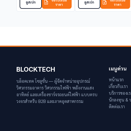
ขอใบเสนอ
ขอใบเสนอ
ดูสเปก
ดูสเปก
ราคา
ราคา
BLOCKTECH
เมนูด่วน
หน้าแรก
บล็อคเทค โซลูชั่น — ผู้จัดจำหน่ายอุปกรณ์
เกี่ยวกับเรา
วิศวกรรมอาคาร วิศวกรรมไฟฟ้า พลังงานแสง
บริการของเร
อาทิตย์ และเครื่องชาร์จรถยนต์ไฟฟ้า แบบครบ
นักลงทุน &
วงจรสำหรับ B2B และภาคอุตสาหกรรม
ติดต่อเรา