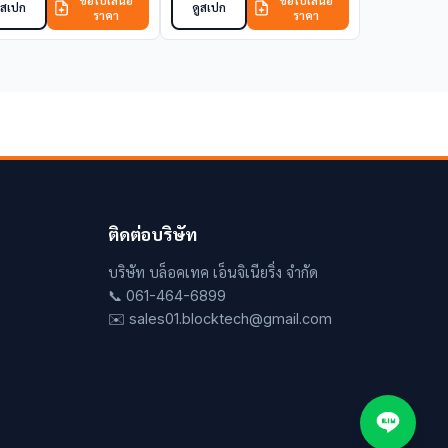
ขอใบเสนอ
ขอใบเสนอ
ูสเปก
ดูสเปก
ราคา
ราคา
ติดต่อบริษัท
บริษัท บล็อคเทค เอ็นจิเนียริ่ง จำกัด
📞 061-464-6899
✉️ sales01.blocktech@gmail.com