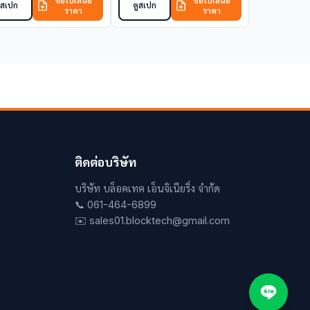
ขอใบเสนอ
ขอใบเสนอ
ูสเปก
ดูสเปก
ราคา
ราคา
ติดต่อบริษัท
บริษัท บล็อคเทค เอ็นจิเนียริ่ง จำกัด
📞 061-464-6899
✉️ sales01.blocktech@gmail.com