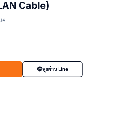
LAN Cable)
14
คุยผ่าน Line
า