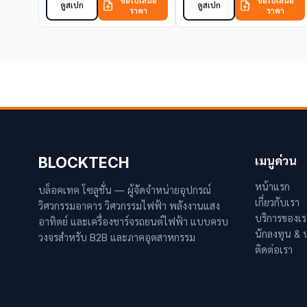
ขอใบเสนอ
ขอใบเสนอ
ดูสเปก
ดูสเปก
ราคา
ราคา
BLOCKTECH
เมนูด่วน
หน้าแรก
บล็อคเทค โซลูชั่น — ผู้จัดจำหน่ายอุปกรณ์
เกี่ยวกับเรา
วิศวกรรมอาคาร วิศวกรรมไฟฟ้า พลังงานแสง
บริการของเร
อาทิตย์ และเครื่องชาร์จรถยนต์ไฟฟ้า แบบครบ
นักลงทุน &
วงจรสำหรับ B2B และภาคอุตสาหกรรม
ติดต่อเรา