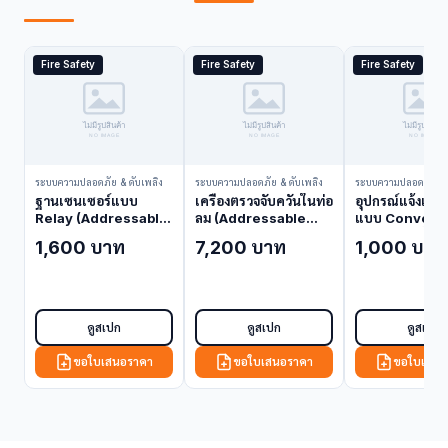
Fire Safety
Fire Safety
Fire Safety
ระบบความปลอดภัย & ดับเพลิง
ระบบความปลอดภัย & ดับเพลิง
ระบบความปลอดภัย & 
ฐานเซนเซอร์แบบ
เครื่องตรวจจับควันในท่อ
อุปกรณ์แจ้งเหตุ
Relay (Addressable)
ลม (Addressable
แบบ Conventi
B224RB (Detector
Duct Housing) DNR
(ทุบกระจก/รีเซ็ต
1,600 บาท
7,200 บาท
1,000 บาท
Base)
(Duct Smoke
MCP2A (Manua
Detector)
Point)
ดูสเปก
ดูสเปก
ดูสเปก
ขอใบเสนอราคา
ขอใบเสนอราคา
ขอใบเสนอ