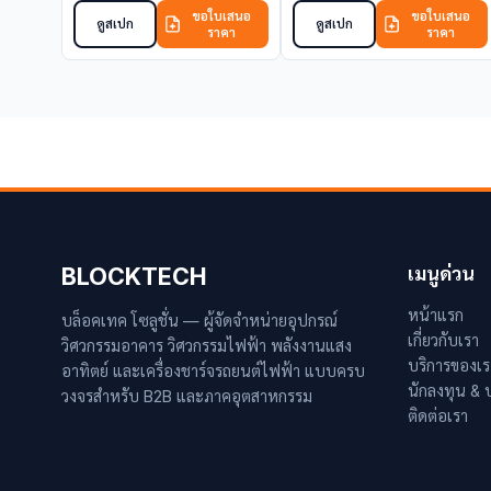
ขอใบเสนอ
ขอใบเสนอ
ดูสเปก
ดูสเปก
ราคา
ราคา
BLOCKTECH
เมนูด่วน
หน้าแรก
บล็อคเทค โซลูชั่น — ผู้จัดจำหน่ายอุปกรณ์
เกี่ยวกับเรา
วิศวกรรมอาคาร วิศวกรรมไฟฟ้า พลังงานแสง
บริการของเร
อาทิตย์ และเครื่องชาร์จรถยนต์ไฟฟ้า แบบครบ
นักลงทุน &
วงจรสำหรับ B2B และภาคอุตสาหกรรม
ติดต่อเรา