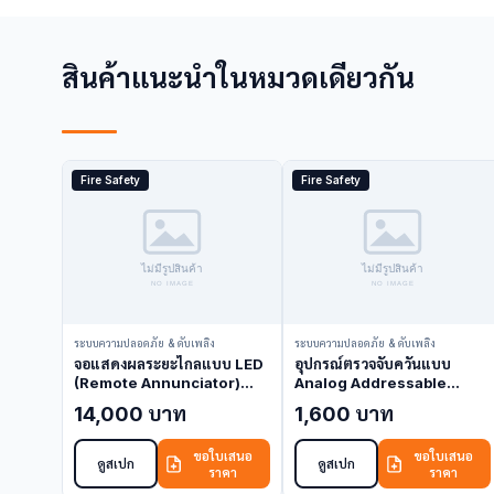
สินค้าแนะนำในหมวดเดียวกัน
Fire Safety
Fire Safety
ระบบความปลอดภัย & ดับเพลิง
ระบบความปลอดภัย & ดับเพลิง
จอแสดงผลระยะไกลแบบ LED
อุปกรณ์ตรวจจับควันแบบ
(Remote Annunciator)
Analog Addressable
Nohmi FIRU009-R-LED
Nohmi FDKU033-D-X
14,000 บาท
1,600 บาท
(Annunciator)
(Smoke Detector)
ขอใบเสนอ
ขอใบเสนอ
ดูสเปก
ดูสเปก
ราคา
ราคา