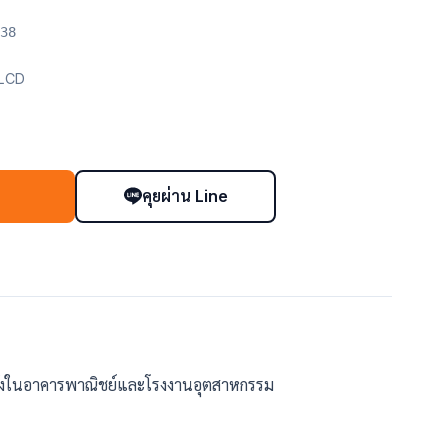
38
LCD
คุยผ่าน Line
า
ั้งในอาคารพาณิชย์และโรงงานอุตสาหกรรม