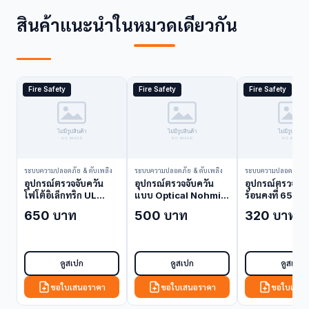
สินค้าแนะนำในหมวดเดียวกัน
Fire Safety
Fire Safety
Fire Safety
ระบบความปลอดภัย & ดับเพลิง
ระบบความปลอดภัย & ดับเพลิง
ระบบความปลอดภัย & 
อุปกรณ์ตรวจจับควัน
อุปกรณ์ตรวจจับควัน
อุปกรณ์ตรวจจั
โฟโต้อิเล็กทริก UL
แบบ Optical Nohmi
ร้อนคงที่ 65C 
Listed Nohmi
FDK512 (Smoke
FDLJ906-D-
650 บาท
500 บาท
320 บาท
FDKU634-D-X
Detector)
(Heat Detecto
(Smoke Detector)
ดูสเปก
ดูสเปก
ดูสเปก
ขอใบเสนอราคา
ขอใบเสนอราคา
ขอใบเสนอ