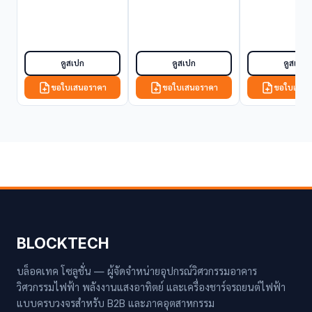
ดูสเปก
ดูสเปก
ดูสเปก
ขอใบเสนอราคา
ขอใบเสนอราคา
ขอใบเสนอ
BLOCKTECH
บล็อคเทค โซลูชั่น — ผู้จัดจำหน่ายอุปกรณ์วิศวกรรมอาคาร
วิศวกรรมไฟฟ้า พลังงานแสงอาทิตย์ และเครื่องชาร์จรถยนต์ไฟฟ้า
แบบครบวงจรสำหรับ B2B และภาคอุตสาหกรรม