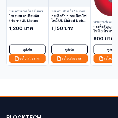
ระบบความปลอดภัย & ดับเพลิง
ระบบความปลอดภัย & ดับเพลิง
ไซเรน/แตรเตือนภัย
กระดิ่งสัญญาณเตือนไฟ
(Horn) UL Listed
ไหม้ UL Listed Nohmi
ระบบความปลอดภัย & 
Nohmi EH-24R
FBM01U-D (Alarm
กระดิ่งสัญญาณ
1,200 บาท
1,150 บาท
(Siren)
Bell)
ไหม้ 6 นิ้ว มาต
ญี่ปุ่น Nohmi
900 บาท
FBMJ001 (Al
Bell)
ดูสเปก
ดูสเปก
ดูสเปก
ขอใบเสนอราคา
ขอใบเสนอราคา
ขอใบเสนอ
BLOCKTECH