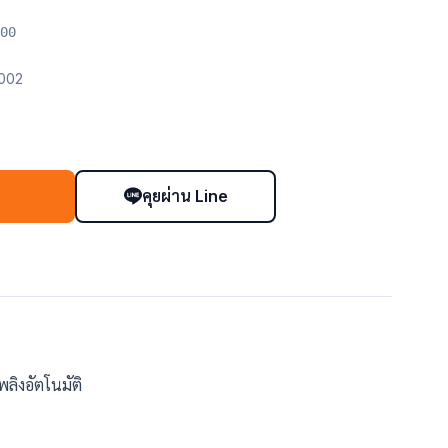
00
002
คุยผ่าน Line
า
ลิงอัตโนมัติ