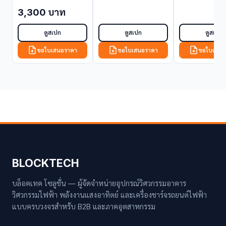
ขนาดเล็ก NIBCO T-
3,300 บาท
104-O 1/2" (OS&Y
Gate Valve (Fire
Protection))
ดูสเปก
ดูสเปก
ดูสเปก
ขอใบเสนอราคา
ขอใบเสนอราคา
ขอใบเสนอ
BLOCKTECH
บล็อคเทค โซลูชั่น — ผู้จัดจำหน่ายอุปกรณ์วิศวกรรมอาคาร
วิศวกรรมไฟฟ้า พลังงานแสงอาทิตย์ และเครื่องชาร์จรถยนต์ไฟฟ้า
แบบครบวงจรสำหรับ B2B และภาคอุตสาหกรรม