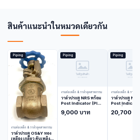
สินค้าแนะนำในหมวดเดียวกัน
Piping
Piping
Piping
งานท่อเหล็ก & วาล์วอุตสาหกรรม
งานท่อเหล็ก & วาล์วอ
วาล์วประตู NRS พร้อม
วาล์วประตู NRS
Post Indicator (PIV)
Post Indicator
NIBCO F-609-RWS
ขนาดใหญ่ NIB
9,000 บาท
20,700 บ
4 นิ้ว (Post Indicator
609-RWS 8 นิ้
Valve (PIV))
Indicator Val
(PIV))
งานท่อเหล็ก & วาล์วอุตสาหกรรม
วาล์วประตู OS&Y ทอง
เหลือง เกลียว ดับเพลิง