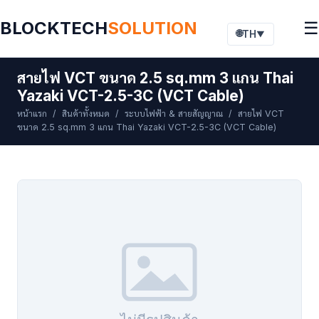
BLOCKTECH
SOLUTION
☰
🌐
TH
▼
สายไฟ VCT ขนาด 2.5 sq.mm 3 แกน Thai
Yazaki VCT-2.5-3C (VCT Cable)
หน้าแรก
/
สินค้าทั้งหมด
/
ระบบไฟฟ้า & สายสัญญาณ
/ สายไฟ VCT
ขนาด 2.5 sq.mm 3 แกน Thai Yazaki VCT-2.5-3C (VCT Cable)