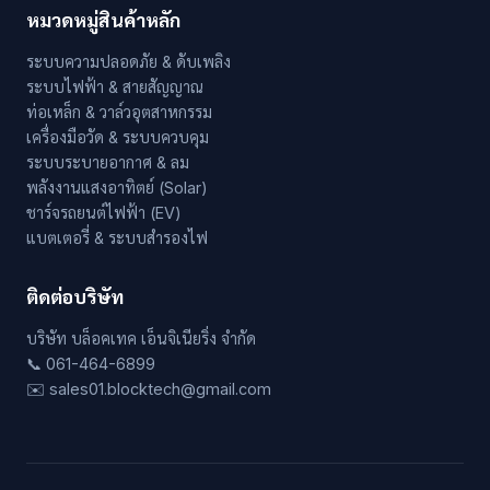
หมวดหมู่สินค้าหลัก
ระบบความปลอดภัย & ดับเพลิง
ระบบไฟฟ้า & สายสัญญาณ
ท่อเหล็ก & วาล์วอุตสาหกรรม
เครื่องมือวัด & ระบบควบคุม
ระบบระบายอากาศ & ลม
พลังงานแสงอาทิตย์ (Solar)
ชาร์จรถยนต์ไฟฟ้า (EV)
แบตเตอรี่ & ระบบสำรองไฟ
ติดต่อบริษัท
บริษัท บล็อคเทค เอ็นจิเนียริ่ง จำกัด
📞 061-464-6899
✉️ sales01.blocktech@gmail.com