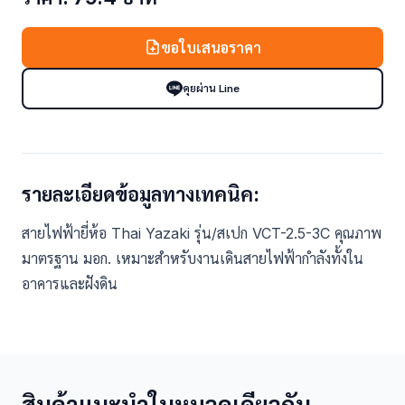
ขอใบเสนอราคา
คุยผ่าน Line
รายละเอียดข้อมูลทางเทคนิค:
สายไฟฟ้ายี่ห้อ Thai Yazaki รุ่น/สเปก VCT-2.5-3C คุณภาพ
มาตรฐาน มอก. เหมาะสำหรับงานเดินสายไฟฟ้ากำลังทั้งใน
อาคารและฝังดิน
สินค้าแนะนำในหมวดเดียวกัน