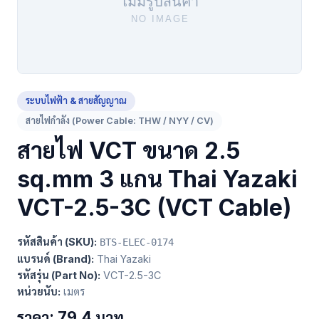
ระบบไฟฟ้า & สายสัญญาณ
สายไฟกำลัง (Power Cable: THW / NYY / CV)
สายไฟ VCT ขนาด 2.5
sq.mm 3 แกน Thai Yazaki
VCT-2.5-3C (VCT Cable)
รหัสสินค้า (SKU):
BTS-ELEC-0174
แบรนด์ (Brand):
Thai Yazaki
รหัสรุ่น (Part No):
VCT-2.5-3C
หน่วยนับ:
เมตร
ราคา: 79.4 บาท