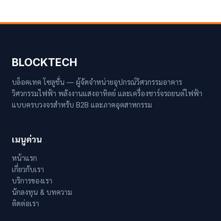
BLOCKTECH
บล็อคเทค โซลูชั่น — ผู้จัดจำหน่ายอุปกรณ์วิศวกรรมอาคาร
วิศวกรรมไฟฟ้า พลังงานแสงอาทิตย์ และเครื่องชาร์จรถยนต์ไฟฟ้า
แบบครบวงจรสำหรับ B2B และภาคอุตสาหกรรม
เมนูด่วน
หน้าแรก
เกี่ยวกับเรา
บริการของเรา
นักลงทุน & บทความ
ติดต่อเรา