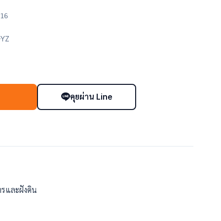
16
-YZ
คุยผ่าน Line
า
รและฝังดิน