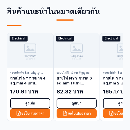
สินค้าแนะนำในหมวดเดียวกัน
Electrical
Electrical
Electrical
ระบบไฟฟ้า & สายสัญญาณ
ระบบไฟฟ้า & สายสัญญาณ
ระบบไฟฟ้า & สายสั
สายไฟ NYY ขนาด 4
สายไฟ NYY ขนาด 6
สายไฟ NYY ขน
sq.mm 4 แกน
sq.mm 1 แกน
sq.mm 2 แกน
Bangkok Cable
Bangkok Cable
Bangkok Cab
170.91 บาท
82.32 บาท
165.17 บา
NYY-4-4C (NYY
NYY-6-1C (NYY
NYY-6-2C (N
Cable)
Cable)
Cable)
ดูสเปก
ดูสเปก
ดูสเปก
ขอใบเสนอราคา
ขอใบเสนอราคา
ขอใบเสนอ