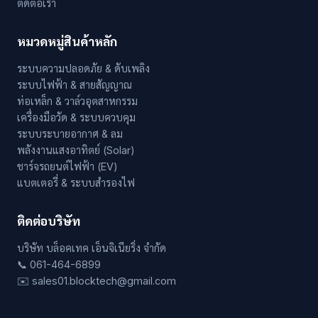
ติดต่อเรา
หมวดหมู่สินค้าหลัก
ระบบความปลอดภัย & ดับเพลิง
ระบบไฟฟ้า & สายสัญญาณ
ท่อเหล็ก & วาล์วอุตสาหกรรม
เครื่องมือวัด & ระบบควบคุม
ระบบระบายอากาศ & ลม
พลังงานแสงอาทิตย์ (Solar)
ชาร์จรถยนต์ไฟฟ้า (EV)
แบตเตอรี่ & ระบบสำรองไฟ
ติดต่อบริษัท
บริษัท บล็อคเทค เอ็นจิเนียริ่ง จำกัด
📞 061-464-6899
✉️ sales01.blocktech@gmail.com