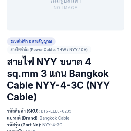
ระบบไฟฟ้า & สายสัญญาณ
สายไฟกำลัง (Power Cable: THW / NYY / CV)
สายไฟ NYY ขนาด 4
sq.mm 3 แกน Bangkok
Cable NYY-4-3C (NYY
Cable)
รหัสสินค้า (SKU):
BTS-ELEC-0235
แบรนด์ (Brand):
Bangkok Cable
รหัสรุ่น (Part No):
NYY-4-3C