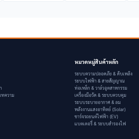
หมวดหมู่สินค้าหลัก
ระบบความปลอดภัย & ดับเพลิง
ระบบไฟฟ้า & สายสัญญาณ
า
ท่อเหล็ก & วาล์วอุตสาหกรรม
 บทความ
เครื่องมือวัด & ระบบควบคุม
ระบบระบายอากาศ & ลม
พลังงานแสงอาทิตย์ (Solar)
ชาร์จรถยนต์ไฟฟ้า (EV)
แบตเตอรี่ & ระบบสำรองไฟ