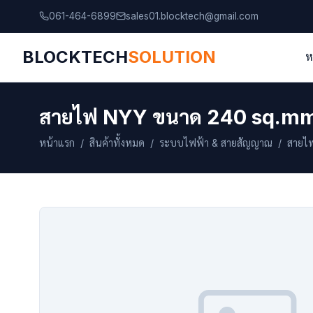
061-464-6899
sales01.blocktech@gmail.com
BLOCKTECH
SOLUTION
ห
สายไฟ NYY ขนาด 240 sq.mm
หน้าแรก
/
สินค้าทั้งหมด
/
ระบบไฟฟ้า & สายสัญญาณ
/ สายไฟ