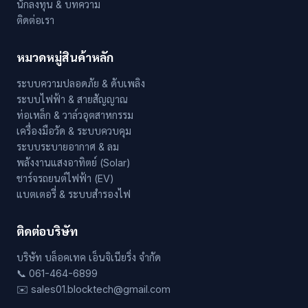
นักลงทุน & บทความ
ติดต่อเรา
หมวดหมู่สินค้าหลัก
ระบบความปลอดภัย & ดับเพลิง
ระบบไฟฟ้า & สายสัญญาณ
ท่อเหล็ก & วาล์วอุตสาหกรรม
เครื่องมือวัด & ระบบควบคุม
ระบบระบายอากาศ & ลม
พลังงานแสงอาทิตย์ (Solar)
ชาร์จรถยนต์ไฟฟ้า (EV)
แบตเตอรี่ & ระบบสำรองไฟ
ติดต่อบริษัท
บริษัท บล็อคเทค เอ็นจิเนียริ่ง จำกัด
📞 061-464-6899
✉️ sales01.blocktech@gmail.com