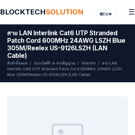
BLOCKTECH
SOLUTION
☰
🌐
TH
▼
สาย LAN Interlink Cat6 UTP Stranded
Patch Cord 600MHz 24AWG LSZH Blue
305M/Reelex US-9126LSZH (LAN
Cable)
สินค้าทั้งหมด
/
ระบบไฟฟ้า & สายสัญญาณ
/
Interlink
/ สาย LAN
Interlink Cat6 UTP Stranded Patch Cord 600MHz 24AWG LSZH
Blue 305M/Reelex US-9126LSZH (LAN Cable)