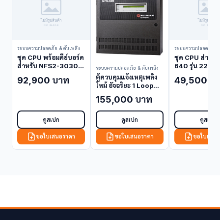
ระบบความปลอดภัย & ดับเพลิง
ระบบความปลอดภัย & 
ชุด CPU พร้อมคีย์บอร์ด
ชุด CPU สำหรั
สำหรับ NFS2-3030
640 รุ่น 220V
ระบบความปลอดภัย & ดับเพลิง
CPU2-3030D
640E (Power 
ตู้ควบคุมแจ้งเหตุเพลิง
92,900 บาท
49,500 บ
(Power Supply /
/ Panel Acces
ไหม้ อัจฉริยะ 1 Loop
Panel Accessory)
Notifier ONYX
155,000 บาท
NFS2-640 (Fire
Alarm Control
Panel)
ดูสเปก
ดูสเปก
ดูสเปก
ขอใบเสนอราคา
ขอใบเสนอราคา
ขอใบเสนอ