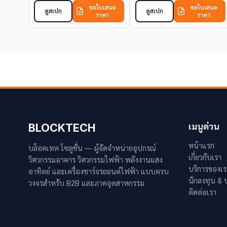
ขอใบเสนอ
ขอใบเสนอ
ดูสเปก
ดูสเปก
ราคา
ราคา
BLOCKTECH
เมนูด่วน
หน้าแรก
บล็อคเทค โซลูชั่น — ผู้จัดจำหน่ายอุปกรณ์
เกี่ยวกับเรา
วิศวกรรมอาคาร วิศวกรรมไฟฟ้า พลังงานแสง
บริการของเร
อาทิตย์ และเครื่องชาร์จรถยนต์ไฟฟ้า แบบครบ
นักลงทุน &
วงจรสำหรับ B2B และภาคอุตสาหกรรม
ติดต่อเรา