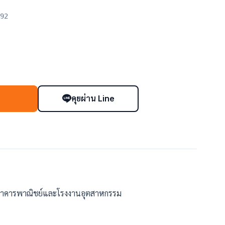
92
คุยผ่าน Line
า
นอาคารพาณิชย์และโรงงานอุตสาหกรรม