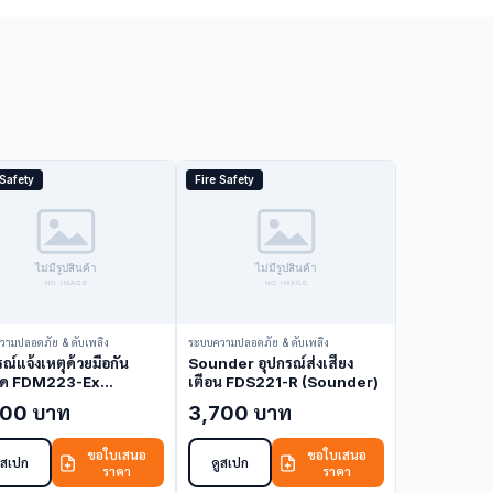
 Safety
Fire Safety
วามปลอดภัย & ดับเพลิง
ระบบความปลอดภัย & ดับเพลิง
ณ์แจ้งเหตุด้วยมือกัน
Sounder อุปกรณ์ส่งเสียง
บิด FDM223-Ex
เตือน FDS221-R (Sounder)
ual Call Point)
200 บาท
3,700 บาท
ขอใบเสนอ
ขอใบเสนอ
ูสเปก
ดูสเปก
ราคา
ราคา