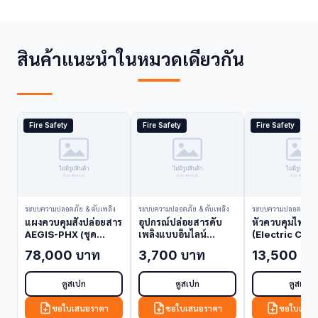
สินค้าแนะนำในหมวดเดียวกัน
Fire Safety
Fire Safety
Fire Safety
ระบบความปลอดภัย & ดับเพลิง
ระบบความปลอดภัย & ดับเพลิง
ระบบความปลอดภัย & 
แผงควบคุมสั่งปล่อยสาร
อุปกรณ์ปล่อยสารดับ
หัวควบคุมไฟฟ้า
AEGIS-PHX (ชุด
เพลิงแบบอินไลน์
(Electric Cont
ควบคุม) Kidde 84-
Kidde 06-220023-
Head) 24VDC
78,000 บาท
3,700 บาท
13,500 บา
900001-002
001 (Releasing
WK-890181-
(Release Control
Device)
(Control Hea
Panel)
ดูสเปก
ดูสเปก
ดูสเปก
ขอใบเสนอราคา
ขอใบเสนอราคา
ขอใบเสนอ