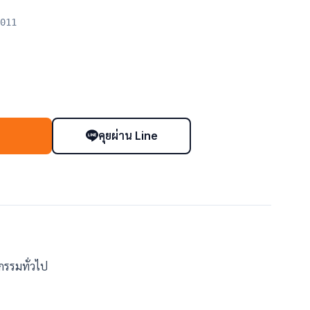
011
คุยผ่าน Line
า
กรรมทั่วไป