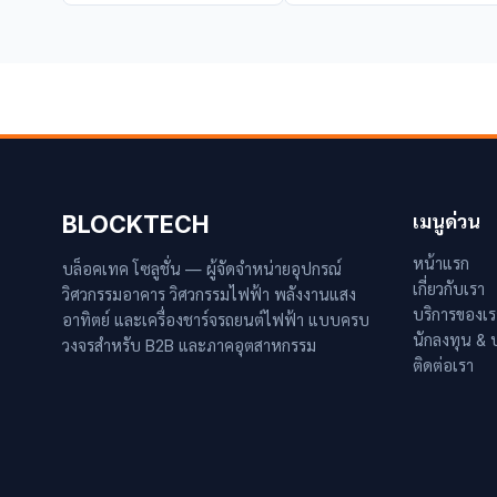
BLOCKTECH
เมนูด่วน
หน้าแรก
บล็อคเทค โซลูชั่น — ผู้จัดจำหน่ายอุปกรณ์
เกี่ยวกับเรา
วิศวกรรมอาคาร วิศวกรรมไฟฟ้า พลังงานแสง
บริการของเร
อาทิตย์ และเครื่องชาร์จรถยนต์ไฟฟ้า แบบครบ
นักลงทุน &
วงจรสำหรับ B2B และภาคอุตสาหกรรม
ติดต่อเรา