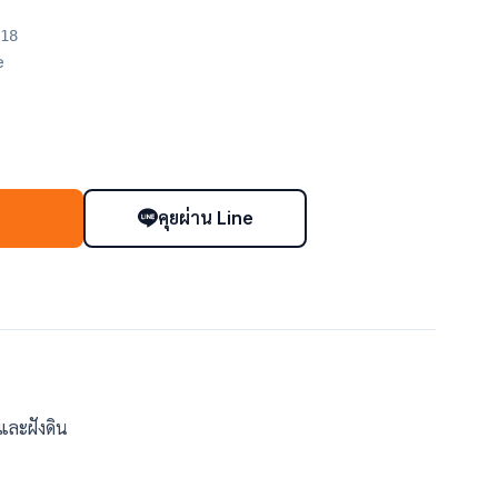
18
e
คุยผ่าน Line
า
และฝังดิน