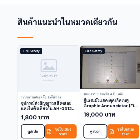
สินค้าแนะนำในหมวดเดียวกัน
Fire Safety
Fire Safety
ระบบความปลอดภัย & ดับเพลิง
ระบบความปลอดภัย & ดับเพลิง
ตู้แผนผังแสดงจุดเกิดเหตุ
อุปกรณ์ส่งสัญญาณเสียงและ
Graphic Annunciator (Fire
แสงในตัวเดียวกัน AH-03127-
Alarm Control Panel) ขนาด
19,000 บาท
BS (Notification Device)
A1 A2 A3 A4
1,800 บาท
ขอใบเสนอ
ขอใบเสนอ
ดูสเปก
ดูสเปก
ราคา
ราคา