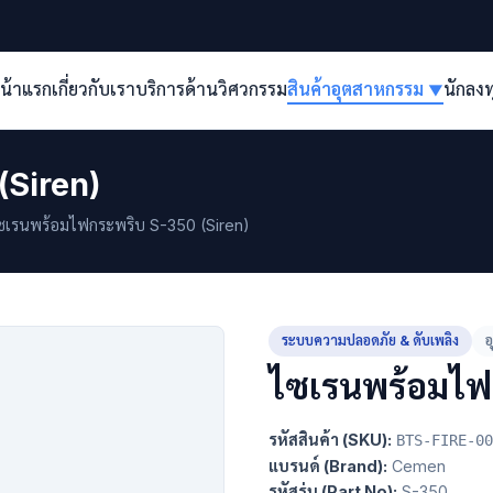
น้าแรก
เกี่ยวกับเรา
บริการด้านวิศวกรรม
สินค้าอุตสาหกรรม
นักลง
▼
(Siren)
เรนพร้อมไฟกระพริบ S-350 (Siren)
ระบบความปลอดภัย & ดับเพลิง
อ
ไซเรนพร้อมไฟ
รหัสสินค้า (SKU):
BTS-FIRE-00
แบรนด์ (Brand):
Cemen
รหัสรุ่น (Part No):
S-350