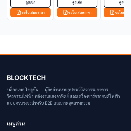
ดูสเปก
ดูสเปก
ดูสเปก
ขอใบเสนอราคา
ขอใบเสนอราคา
ขอใบเสนอ
BLOCKTECH
บล็อคเทค โซลูชั่น — ผู้จัดจำหน่ายอุปกรณ์วิศวกรรมอาคาร
วิศวกรรมไฟฟ้า พลังงานแสงอาทิตย์ และเครื่องชาร์จรถยนต์ไฟฟ้า
แบบครบวงจรสำหรับ B2B และภาคอุตสาหกรรม
เมนูด่วน