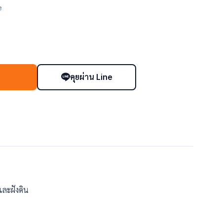
e
คุยผ่าน Line
า
ละฝังดิน